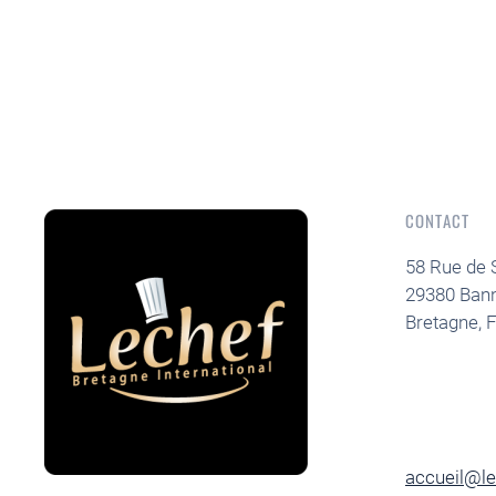
CONTACT
58 Rue de 
29380 Ban
Bretagne, 
accueil@le